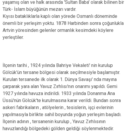
yaşamış olan ve halk arasında 'Sultan Baba' olarak bilinen bir
Türk- İslam büyüğünün mezarı vardır.
Kıyısı bataklıklarla kaplı olan yörede Osmanlı döneminde
önemli bir yerleşim yoktu. 1878 Harbinden sonra çoğunlukla
Artvin yöresinden gelenler ormanlık kesimdeki köylere
yerleştiler.
İlçenin tarihi , 1924 yılında Bahriye Vekaleti' nin kurulup
Gölcük'ün tersane bölgesi olarak seçilmesiyle başlamıştır.
Kurulan tersanede ilk olarak 1. Dünya Savaşı' nda mayına
çarparak yara alan Yavuz Zırhlısı'nın onarımı yapıldı. Gemi
1927 yılında havuza indirildi. 1933 yılında Donanma Ana
Üssü'nün Gölcük'te kurulmasına karar verildi. Bundan sonra
askeri fabrikaların , atölyelerin , tesislerin, işçi evlerinin
yapılmasıyla birlikte sahil boyunda yoğun yerleşim başladı.
İlçenin adının , tersanenin kurulup , Yavuz Zırhlısının
havuzlandığı bölgedeki gölden geldiği söylenmektedir.