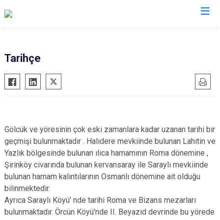
Kocaeli
Tarihçe
Gebze
Başiskele
Gölcük
Darıca
Kandıra
Çayırova
Karamürsel
Dilovası
Gölcük ve yöresinin çok eski zamanlara kadar uzanan tarihi bir
Körfez
İzmit
geçmişi bulunmaktadır . Halıdere mevkiinde bulunan Lahitin ve
Yazlık bölgesinde bulunan ılıca hamamının Roma dönemine ,
Derince
Kartepe
Şirinköy civarında bulunan kervansaray ile Saraylı mevkiinde
bulunan hamam kalıntılarının Osmanlı dönemine ait olduğu
bilinmektedir.
Ayrıca Saraylı Köyü' nde tarihi Roma ve Bizans mezarları
bulunmaktadır. Örcün Köyü'nde II. Beyazıd devrinde bu yörede