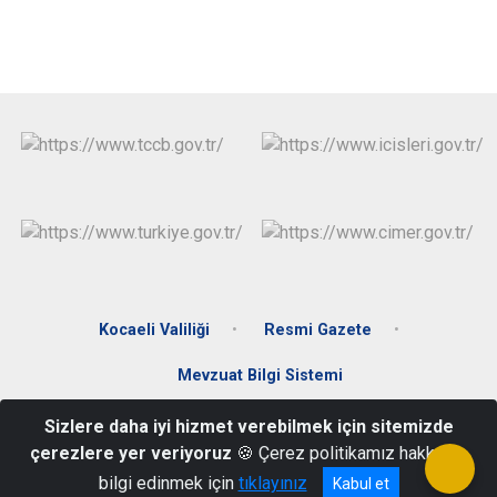
Kocaeli Valiliği
Resmi Gazete
Mevzuat Bilgi Sistemi
Sizlere daha iyi hizmet verebilmek için sitemizde
Merkez Mah. Donanma Cad. No:65 Gölcük / Kocaeli
çerezlere yer veriyoruz
🍪 Çerez politikamız hakkında
0 262 412 92 71-0 262 413 10 09-0 262 413 52 26
bilgi edinmek için
tıklayınız
Kabul et