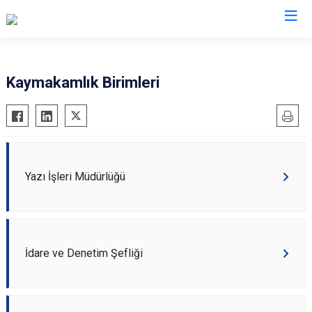
Kocaeli
Kaymakamlık Birimleri
Gebze
Başiskele
Gölcük
Darıca
Kandıra
Çayırova
Karamürsel
Dilovası
Yazı İşleri Müdürlüğü
Körfez
İzmit
Derince
Kartepe
İdare ve Denetim Şefliği