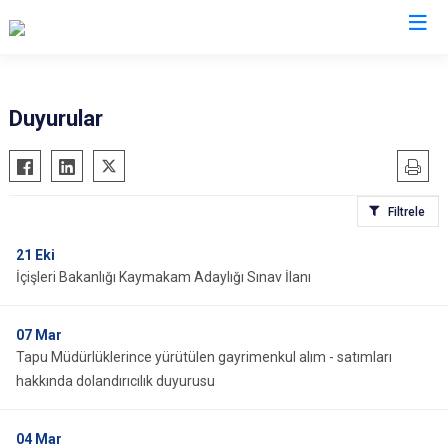
Kocaeli
Duyurular
Gebze
Başiskele
Gölcük
Darıca
Filtrele
Kandıra
Çayırova
Karamürsel
Dilovası
21
Eki
İçişleri Bakanlığı Kaymakam Adaylığı Sınav İlanı
Körfez
İzmit
Derince
Kartepe
07
Mar
Tapu Müdürlüklerince yürütülen gayrimenkul alım - satımları
hakkında dolandırıcılık duyurusu
04
Mar