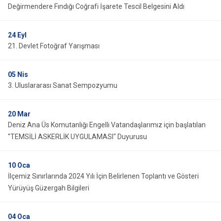
Değirmendere Fındığı Coğrafi İşarete Tescil Belgesini Aldı
24
Eyl
21. Devlet Fotoğraf Yarışması
05
Nis
3. Uluslararası Sanat Sempozyumu
20
Mar
Deniz Ana Üs Komutanlığı Engelli Vatandaşlarımız için başlatılan
"TEMSİLİ ASKERLİK UYGULAMASI" Duyurusu
10
Oca
İlçemiz Sınırlarında 2024 Yılı İçin Belirlenen Toplantı ve Gösteri
Yürüyüş Güzergah Bilgileri
04
Oca