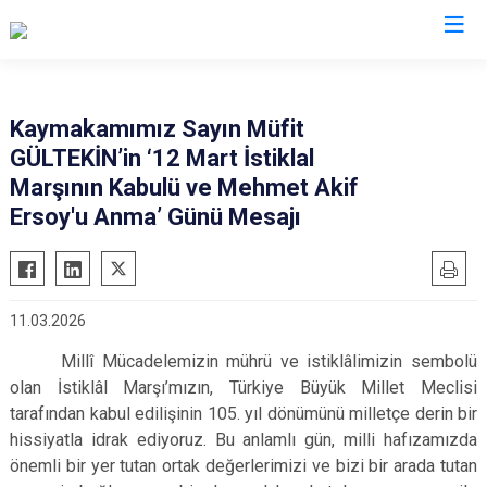
Kocaeli
Kaymakamımız Sayın Müfit
GÜLTEKİN’in ‘12 Mart İstiklal
Gebze
Başiskele
Marşının Kabulü ve Mehmet Akif
Gölcük
Darıca
Ersoy'u Anma’ Günü Mesajı
Kandıra
Çayırova
Karamürsel
Dilovası
Körfez
İzmit
11.03.2026
Derince
Kartepe
Millî Mücadelemizin mührü ve istiklâlimizin sembolü
olan İstiklâl Marşı’mızın, Türkiye Büyük Millet Meclisi
tarafından kabul edilişinin 105. yıl dönümünü milletçe derin bir
hissiyatla idrak ediyoruz.
Bu anlamlı gün, milli hafızamızda
önemli bir yer tutan ortak değerlerimizi ve bizi bir arada tutan