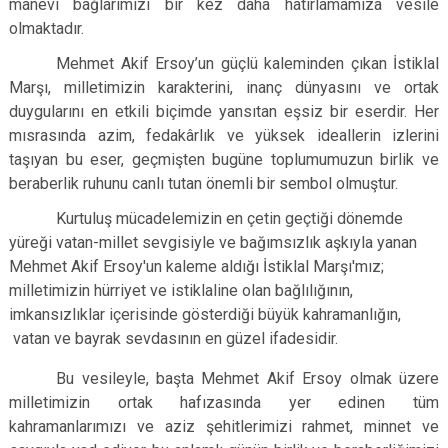
manevi bağlarımızı bir kez daha hatırlamamıza vesile
olmaktadır.
Mehmet Akif Ersoy’un güçlü kaleminden çıkan İstiklal
Marşı, milletimizin karakterini, inanç dünyasını ve ortak
duygularını en etkili biçimde yansıtan eşsiz bir eserdir. Her
mısrasında azim, fedakârlık ve yüksek ideallerin izlerini
taşıyan bu eser, geçmişten bugüne toplumumuzun birlik ve
beraberlik ruhunu canlı tutan önemli bir sembol olmuştur.
Kurtuluş mücadelemizin en çetin geçtiği dönemde
yüreği vatan-millet sevgisiyle ve bağımsızlık aşkıyla yanan
Mehmet Akif Ersoy'un kaleme aldığı İstiklal Marşı'mız;
milletimizin hürriyet ve istiklaline olan bağlılığının,
imkansızlıklar içerisinde gösterdiği büyük kahramanlığın,
vatan ve bayrak sevdasının en güzel ifadesidir.
Bu vesileyle, başta Mehmet Akif Ersoy olmak üzere
milletimizin ortak hafızasında yer edinen tüm
kahramanlarımızı ve aziz şehitlerimizi rahmet, minnet ve