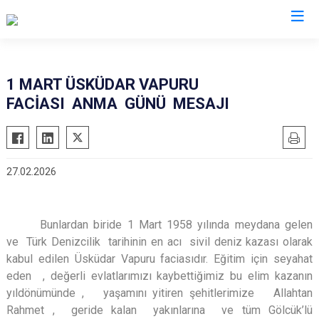
Kocaeli
1 MART ÜSKÜDAR VAPURU
FACİASI ANMA GÜNÜ MESAJI
Gebze
Başiskele
Gölcük
Darıca
Kandıra
Çayırova
27.02.2026
Karamürsel
Dilovası
Körfez
İzmit
Derince
Kartepe
Bunlardan biride 1 Mart 1958 yılında meydana gelen
ve
Türk Denizcilik tarihinin
en acı sivil
deniz
kazası olarak
kabul edilen Üsküdar Vapuru faciasıdır. Eğitim için seyahat
eden , değerli evlatlarımızı kaybettiğimiz bu elim kazanın
yıldönümünde , yaşamını yitiren şehitlerimize Allahtan
Rahmet , geride kalan yakınlarına ve tüm Gölcük’lü